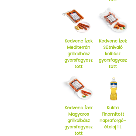
Kedvenc Ízek
Kedvenc Ízek
Mediterrán
Sütnivaló
grillkolbász
kolbász
gyorsfagyasz
gyorsfagyasz
tott
tott
Kedvenc Ízek
Kukta
Magyaros
Finomított
grillkolbász
napraforgó-
gyorsfagyasz
étolaj 1 L
tott