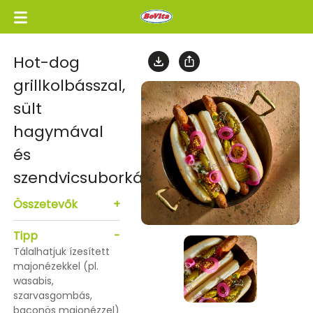
Hot-dog
grillkolbásszal,
sült
hagymával
és
szendvicsuborkával
Összetevők
+
Tipp
-
Tálalhatjuk ízesített
majonézekkel (pl.
wasabis,
szarvasgombás,
baconös majonézzel)