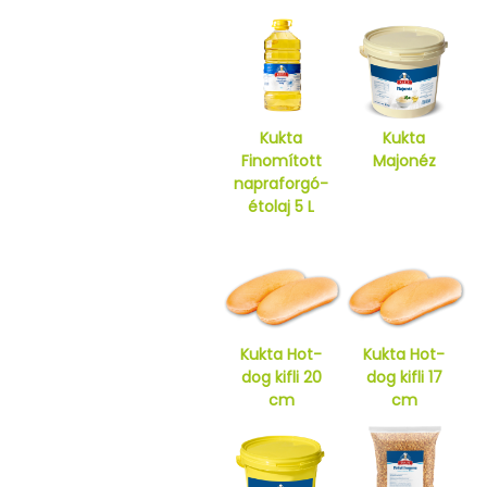
Kukta
Kukta
Finomított
Majonéz
napraforgó-
étolaj 5 L
Kukta Hot-
Kukta Hot-
dog kifli 20
dog kifli 17
cm
cm