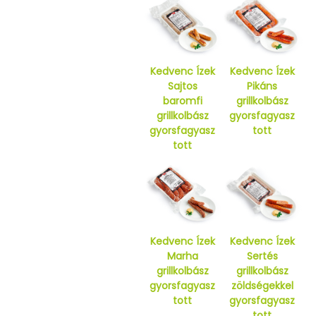
Kedvenc Ízek
Kedvenc Ízek
Sajtos
Pikáns
baromfi
grillkolbász
grillkolbász
gyorsfagyasz
gyorsfagyasz
tott
tott
Kedvenc Ízek
Kedvenc Ízek
Marha
Sertés
grillkolbász
grillkolbász
gyorsfagyasz
zöldségekkel
tott
gyorsfagyasz
tott