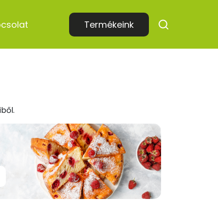
csolat
Termékeink
ből.