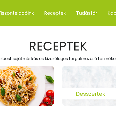
Viszonteladóink
Receptek
Tudástár
Kap
RECEPTEK
irbest sajátmárkás és kizárólagos forgalmazású termékei
Desszertek