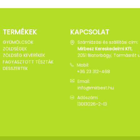
TERMÉKEK
KAPCSOLAT
GYÜMÖLCSÖK
Számlázási és szállítási cím:
ZÖLDSÉGEK
Mirbesz Kereskedelmi Kft.
ZÖLDSÉG KEVERÉKEK
2051 Biatorbágy, Tormásrét u.
FAGYASZTOTT TÉSZTÁK
Mobil:
DESSZERTEK
+36 23 312-468
Email:
info@mirbest.hu
Adószám:
13013026-2-13