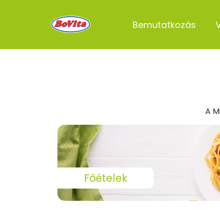
Bemutatkozás
A M
Főételek