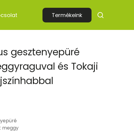
csolat
Termékeink
kus gesztenyepüré
eggyraguval és Tokaji
ejszínhabbal
nyepüré
t meggy