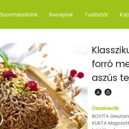
Viszonteladóink
Receptek
Tudástár
Kap
Klasszi
forró m
aszús t
Összetevők:
BOVITA Geszte
KUKTA Magozot