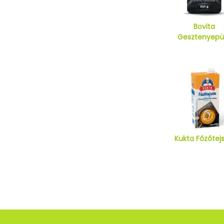
Bovita
Gesztenyepü
Kukta Főzőtejs