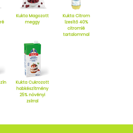
Kukta Magozott
Kukta Citrom
ré
meggy
ízesítő 40%
citromlé
tartalommal
zín
Kukta Cukrozott
habkészítmény
25% növényi
zsírral