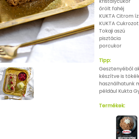
kristálycukor
őrölt fahéj
KUKTA Citrom íz
KUKTA Cukrozot
Tokaji aszú
pisztácia
porcukor
Tipp:
Gesztenyéből ak
készítve is tök
használhatunk m
például Kukta G
Termékek: