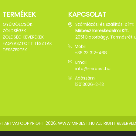
TERMÉKEK
KAPCSOLAT
GYÜMÖLCSÖK
Számlázási és szállítási cím:
ZÖLDSÉGEK
Mirbesz Kereskedelmi Kft.
ZÖLDSÉG KEVERÉKEK
2051 Biatorbágy, Tormásrét u.
FAGYASZTOTT TÉSZTÁK
Mobil:
DESSZERTEK
+36 23 312-468
Email:
info@mirbest.hu
Adószám:
13013026-2-13
NTARTVA! COPYRIGHT 2026. WWW.MIRBEST.HU ALL RIGHT RESERVED