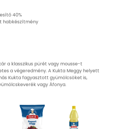
esítő 40%
t habkészítmény
ár a klasszikus pürét vagy mousse-t
életes a végeredmény. A Kukta Meggy helyett
ás Kukta fagyasztott gyümölcsöket is,
yümölcskeverék vagy Áfonya.