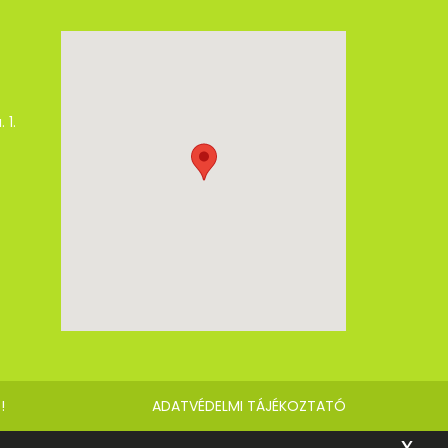
 1.
!
ADATVÉDELMI TÁJÉKOZTATÓ
x